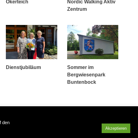
Okerteich
Nordic Walking Aktiv
Zentrum
Dienstjubiläum
Sommer im
Bergwiesenpark
Buntenbock
f den
Weitere Informationen über den Tourismus im Oberharz
Akzeptieren