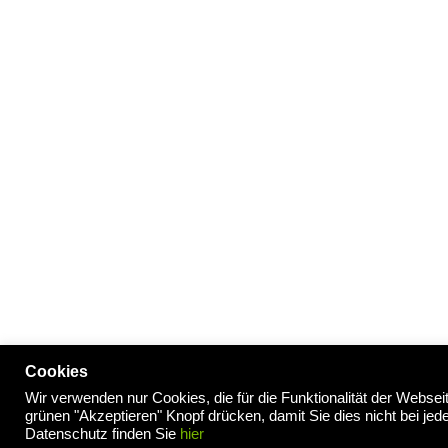
Cookies
Wir verwenden nur Cookies, die für die Funktionalität der Webse
Impressum
/
Datenschutzerklärung
grünen "Akzeptieren" Knopf drücken, damit Sie dies nicht bei j
Datenschutz finden Sie
hier