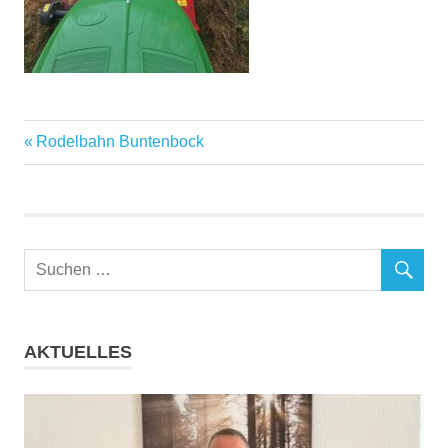
Vorheriger
Beitragsnavigation
Rodelbahn Buntenbock
Beitrag:
AKTUELLES