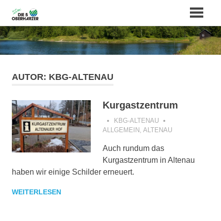
Zum
Inhalt
springen
AUTOR:
KBG-ALTENAU
Kurgastzentrum
KBG-ALTENAU
ALLGEMEIN
,
ALTENAU
Auch rundum das
Kurgastzentrum in Altenau
haben wir einige Schilder erneuert.
WEITERLESEN