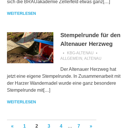
sich die BRAUakademie Zellerfeld etwas ganz[…]
WEITERLESEN
Stempelrunde für den
Altenauer Herzweg
KBG-ALTENAU
ALLGEMEIN
,
ALTENAU
Der Altenauer Herzweg hat
jetzt eine eigene Stempelrunde. In Zusammenarbeit mit
der Harzer Wandernadel wurde eine ganz besondere
Stempelrunde mit[…]
WEITERLESEN
VORHERIGE
NÄCHSTE
«
1
2
3
4
…
7
»