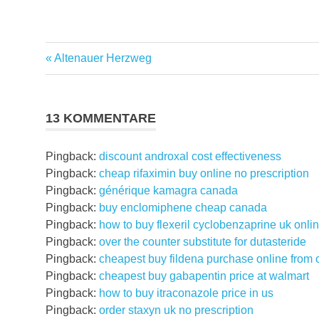
Vorheriger
Beitragsnavigation
Altenauer Herzweg
Beitrag:
13 KOMMENTARE
Pingback:
discount androxal cost effectiveness
Pingback:
cheap rifaximin buy online no prescription
Pingback:
générique kamagra canada
Pingback:
buy enclomiphene cheap canada
Pingback:
how to buy flexeril cyclobenzaprine uk onli
Pingback:
over the counter substitute for dutasteride
Pingback:
cheapest buy fildena purchase online from
Pingback:
cheapest buy gabapentin price at walmart
Pingback:
how to buy itraconazole price in us
Pingback:
order staxyn uk no prescription