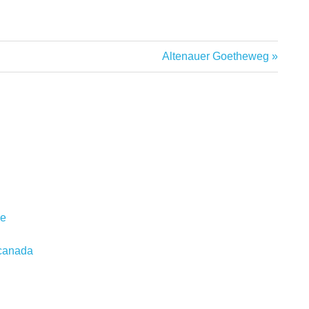
Nächster
Altenauer Goetheweg
Beitrag:
ne
 canada