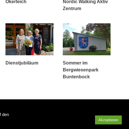
Okerteich
Nordic Walking Aktiv
Zentrum
Dienstjubiläum
Sommer im
Bergwiesenpark
Buntenbock
f den
Weitere Informationen über den Tourismus im Oberharz
Akzeptieren