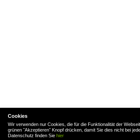
Cookies
Wir verwenden nur Cookies, die für die Funktionalität der Webse
Impressum
/
Datenschutzerklärung
grünen "Akzeptieren" Knopf drücken, damit Sie dies nicht bei j
Datenschutz finden Sie
hier