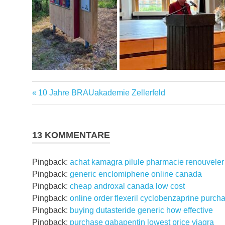
Vorheriger
Beitragsnavigation
10 Jahre BRAUakademie Zellerfeld
Beitrag:
13 KOMMENTARE
Pingback:
achat kamagra pilule pharmacie renouveler
Pingback:
generic enclomiphene online canada
Pingback:
cheap androxal canada low cost
Pingback:
online order flexeril cyclobenzaprine purcha
Pingback:
buying dutasteride generic how effective
Pingback:
purchase gabapentin lowest price viagra