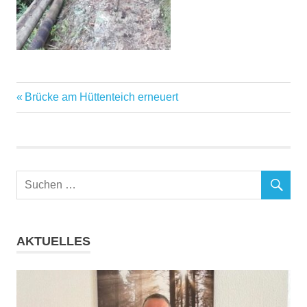
Vorheriger
Beitragsnavigation
Brücke am Hüttenteich erneuert
Beitrag:
AKTUELLES