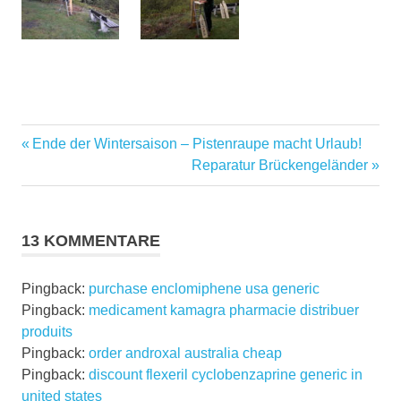
Vorheriger
Beitragsnavigation
Ende der Wintersaison – Pistenraupe macht Urlaub!
Beitrag:
Nächster
Reparatur Brückengeländer
Beitrag:
13 KOMMENTARE
Pingback:
purchase enclomiphene usa generic
Pingback:
medicament kamagra pharmacie distribuer
produits
Pingback:
order androxal australia cheap
Pingback:
discount flexeril cyclobenzaprine generic in
united states