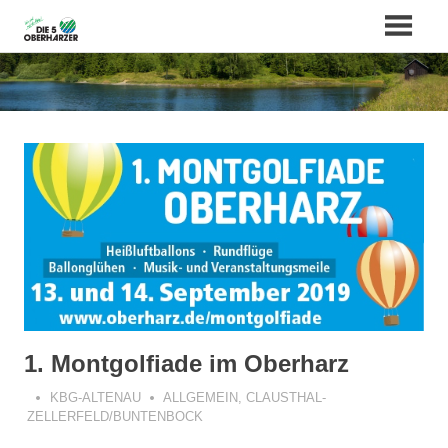
Zum
Inhalt
springen
1. Montgolfiade im Oberharz
KBG-ALTENAU
ALLGEMEIN
,
CLAUSTHAL-
ZELLERFELD/BUNTENBOCK