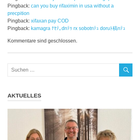
Pingback:
can you buy rifaximin in usa without a
precpition
Pingback:
xifaxan pay COD
Pingback:
kamagra ﾅｾﾃ｡dnﾃｩ rx sobotnﾃｭ doruﾄ稿nﾃｭ
Kommentare sind geschlossen.
AKTUELLES