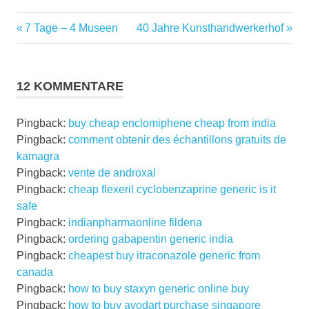
Vorheriger
Nächster
Beitragsnavigation
7 Tage – 4 Museen
40 Jahre Kunsthandwerkerhof
Beitrag:
Beitrag:
12 KOMMENTARE
Pingback:
buy cheap enclomiphene cheap from india
Pingback:
comment obtenir des échantillons gratuits de
kamagra
Pingback:
vente de androxal
Pingback:
cheap flexeril cyclobenzaprine generic is it
safe
Pingback:
indianpharmaonline fildena
Pingback:
ordering gabapentin generic india
Pingback:
cheapest buy itraconazole generic from
canada
Pingback:
how to buy staxyn generic online buy
Pingback:
how to buy avodart purchase singapore