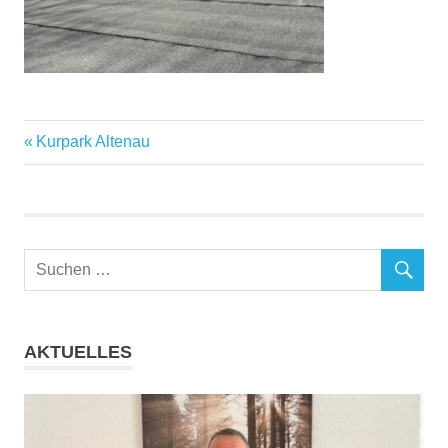
Vorheriger
Beitragsnavigation
Kurpark Altenau
Beitrag:
AKTUELLES