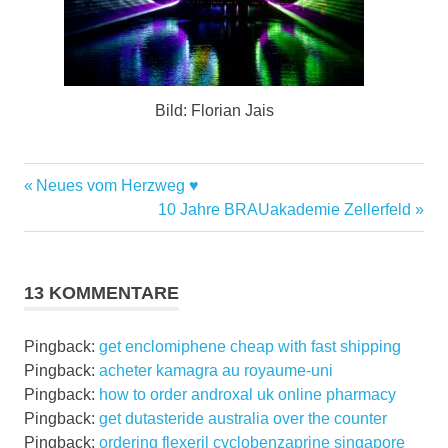
Bild: Florian Jais
Vorheriger
Beitragsnavigation
Neues vom Herzweg ♥
Beitrag:
Nächster
10 Jahre BRAUakademie Zellerfeld
Beitrag:
13 KOMMENTARE
Pingback:
get enclomiphene cheap with fast shipping
Pingback:
acheter kamagra au royaume-uni
Pingback:
how to order androxal uk online pharmacy
Pingback:
get dutasteride australia over the counter
Pingback:
ordering flexeril cyclobenzaprine singapore